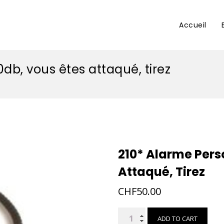
Accueil
db, vous êtes attaqué, tirez
210* Alarme Pers
Attaqué, Tirez
CHF
50.00
210*
ADD TO CART