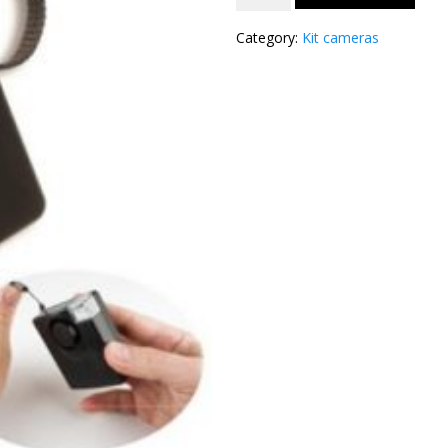
Alarme
personnelle
Category:
Kit cameras
de
130db,
vous
êtes
attaqué,
tirez
quantity