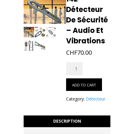
Détecteur
De Sécurité
– Audio Et
Vibrations
CHF
70.00
142*
Détecteur
de
ADD TO CART
sécurité
-
Category:
Détecteur
Audio
et
vibrations
DESCRIPTION
quantity