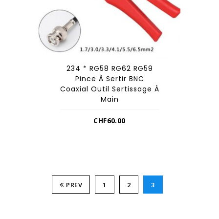
234 * RG58 RG62 RG59
Pince À Sertir BNC
Coaxial Outil Sertissage À
Main
CHF
60.00
PREV
1
2
3