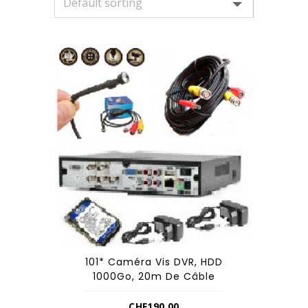
101* Caméra Vis DVR, HDD
1000Go, 20m De Câble
CHF
190.00