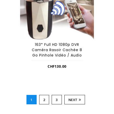
163* Full HD 1080p DVR
Caméra Rasoir Cachée 8
Go Pinhole Vidéo / Audio
CHF
130.00
1
2
3
NEXT