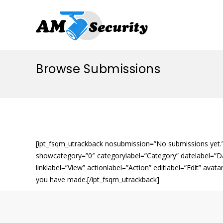
Browse Submissions
[ipt_fsqm_utrackback nosubmission=”No submissions yet.” 
showcategory=”0″ categorylabel=”Category” datelabel=”
linklabel=”View” actionlabel=”Action” editlabel=”Edit” av
you have made.[/ipt_fsqm_utrackback]