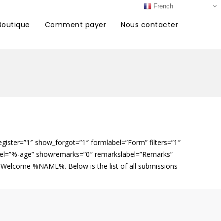
French
Boutique
Comment payer
Nous contacter
egister=”1″ show_forgot=”1″ formlabel=”Form” filters=”1″
abel=”%-age” showremarks=”0″ remarkslabel=”Remarks”
=””]Welcome %NAME%. Below is the list of all submissions