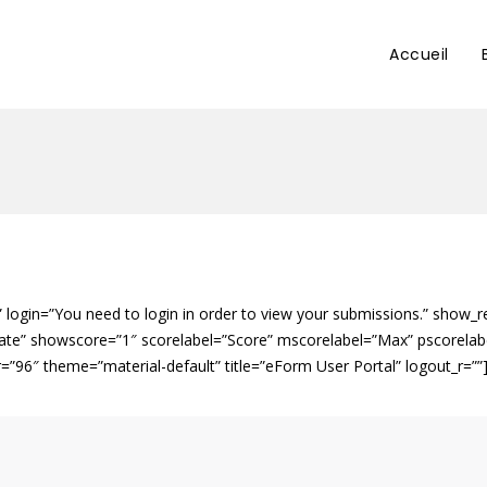
Accueil
login=”You need to login in order to view your submissions.” show_r
Date” showscore=”1″ scorelabel=”Score” mscorelabel=”Max” pscorel
atar=”96″ theme=”material-default” title=”eForm User Portal” logout_r